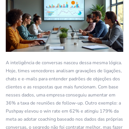
A inteligência de conversas nasceu dessa mesma lógica.
Hoje, times vencedores analisam gravações de ligações,
chats e e-mails para entender padrões de objeções dos
clientes e as respostas que mais funcionam. Com base
nesses dados, uma empresa conseguiu aumentar em
36% a taxa de reuniões de follow-up. Outro exemplo: a
Pushpay elevou o win rate em 62% e atingiu 179% da
meta ao adotar coaching baseado nos dados das próprias
conversas, o segredo não foi contratar melhor, mas fazer