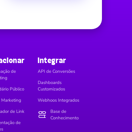
acionar
Integrar
ação de
API de Conversões
ting
Dashboards
ário Público
Customizados
l Marketing
Webhoos Integrados
ador de Link
Base de
Conhecimento
ntação de
es