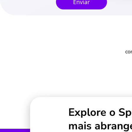
Enviar
co
Explore o S
mais abrang