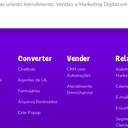
as unindo Atendimento, Vendas e Marketing Digital em
Converter
Vender
Rel
Chatbots
CRM com
Autom
Automações
Marke
s
Agentes de I.A.
Atendimento
Calend
Formulários
Omnichannel
E-mai
Arquivos Rastreados
Encurt
Criar Popup
Segme
Client