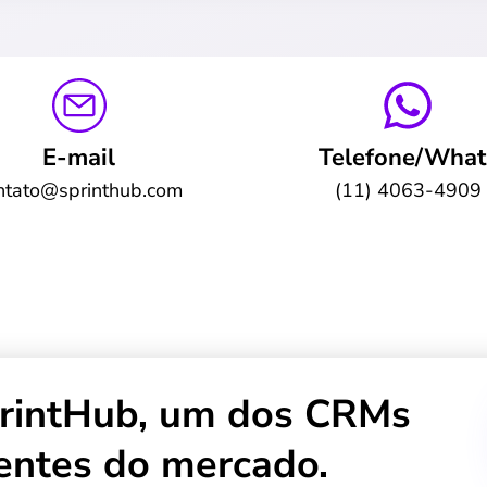
E-mail
Telefone/What
ntato@sprinthub.com
(11) 4063-4909
printHub, um dos CRMs
entes do mercado.