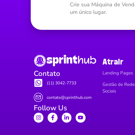
Crie sua Máquina de Vend
um único lugar.
Atrair
Contato
Landing Pages
(11) 3042-7733
Gestão de Rede
Sociais
contato@sprinthub.com
Follow Us