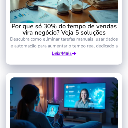
Por que só 30% do tempo de vendas
vira negócio? Veja 5 soluções
Descubra como eliminar tarefas manuais, usar dados
e automação para aumentar o tempo real dedicado a
vendas....
Leia Mais