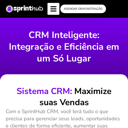
AGENDAR DEMONSTRAÇÃO
CRM Inteligente:
Integração e Eficiência em
um Só Lugar
Sistema CRM:
Maximize
suas Vendas
Com o SprintHub CRM, você terá tudo o que
precisa para gerenciar seus leads, oportunidades
e clientes de forma eficiente, aumentar suas