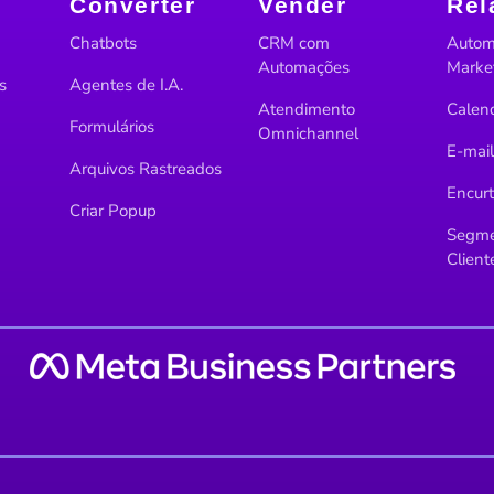
Converter
Vender
Rel
Chatbots
CRM com
Autom
Automações
Marke
s
Agentes de I.A.
Atendimento
Calend
Formulários
Omnichannel
E-mai
Arquivos Rastreados
Encurt
Criar Popup
Segme
Client