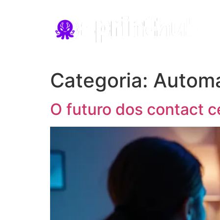
Categoria:
Automa
O futuro dos contact c