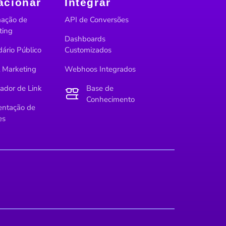
acionar
Integrar
ação de
API de Conversões
ting
Dashboards
ário Público
Customizados
l Marketing
Webhoos Integrados
ador de Link
Base de
Conhecimento
ntação de
es